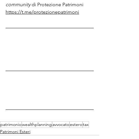
community 
di Protezione Patrimoni
https://t.me/protezionepatrimoni
patrimonio
wealthplanning
avvocato
estero
tax
Patrimoni Esteri