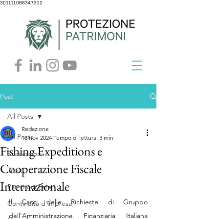
301111088347312
Post
All Posts
Redazione
All Posts
13 nov 2024
Tempo di lettura: 3 min
Fishing Expeditions e
Successioni
Cooperazione Fiscale
Trust
Internazionale
Patrimoni Esteri
Il Caso delle Richieste di Gruppo 
Continuità d'impresa
dell'Amministrazione Finanziaria Italiana 