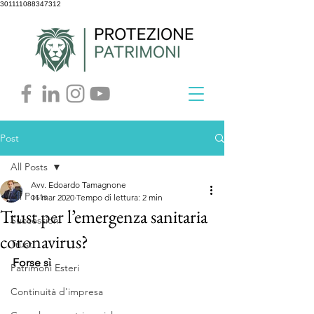
301111088347312
Post
All Posts
Avv. Edoardo Tamagnone
All Posts
11 mar 2020
Tempo di lettura: 2 min
Trust per l’emergenza sanitaria
Successioni
coronavirus?
Trust
Forse sì
Patrimoni Esteri
Continuità d'impresa