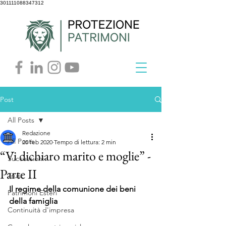
301111088347312
Post
All Posts
Redazione
All Posts
20 feb 2020
Tempo di lettura: 2 min
“Vi dichiaro marito e moglie” -
Successioni
Parte II
Trust
Il regime della comunione dei beni 
Patrimoni Esteri
della famiglia 
Continuità d'impresa