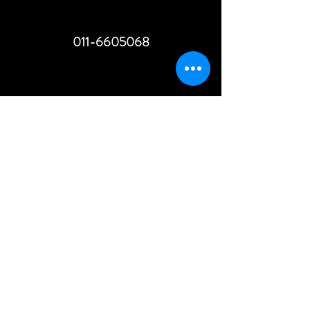
011-6605068
MILANO
PIAZZALE BIANCAMANO 8
02-30316834