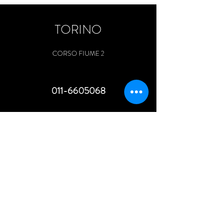
TORINO
CORSO FIUME 2
011-6605068
MILANO
PIAZZALE BIANCAMANO 8
02-30316834