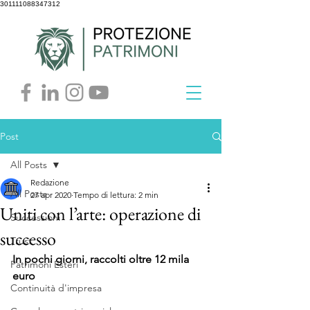
301111088347312
Post
All Posts
Redazione
All Posts
27 apr 2020
Tempo di lettura: 2 min
Uniti con l’arte: operazione di
Successioni
successo
Trust
In pochi giorni, raccolti oltre 12 mila 
Patrimoni Esteri
euro
Continuità d'impresa