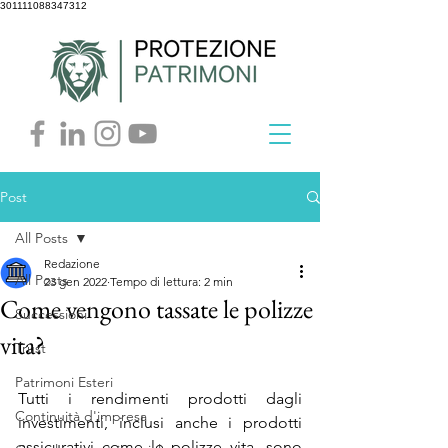
301111088347312
Post
All Posts
Redazione
All Posts
23 gen 2022
Tempo di lettura: 2 min
Come vengono tassate le polizze
Successioni
vita?
Trust
Patrimoni Esteri
Tutti i rendimenti prodotti dagli 
Continuità d'impresa
investimenti, inclusi anche i prodotti 
assicurativi come le polizze vita, sono 