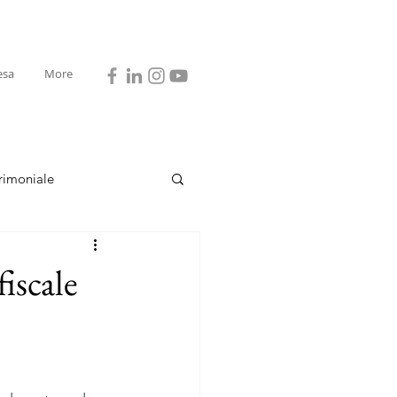
esa
More
rimoniale
iscale