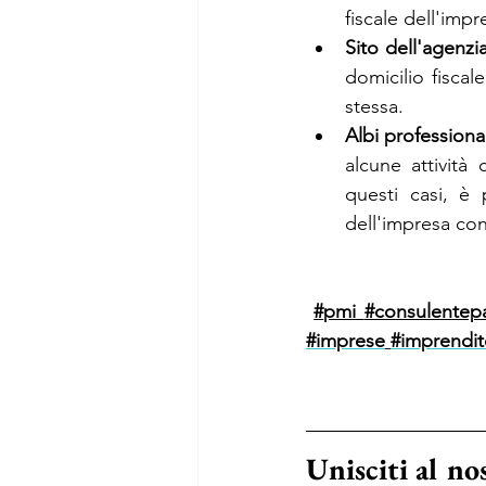
fiscale dell'impr
Sito dell'agenzi
domicilio fiscal
stessa.
Albi professional
alcune attività 
questi casi, è 
dell'impresa co
#
pmi 
#consulentepa
#imprese
#imprendit
Unisciti al n