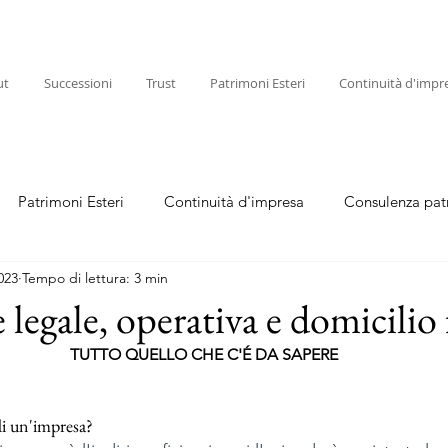
ut
Successioni
Trust
Patrimoni Esteri
Continuità d'impr
Patrimoni Esteri
Continuità d'impresa
Consulenza pat
023
Tempo di lettura: 3 min
egale, operativa e domicilio f
TUTTO QUELLO CHE C'É DA SAPERE
 di un'impresa?