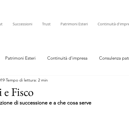
ut
Successioni
Trust
Patrimoni Esteri
Continuità d'impr
Patrimoni Esteri
Continuità d'impresa
Consulenza pat
019
Tempo di lettura: 2 min
 e Fisco
azione di successione e a che cosa serve