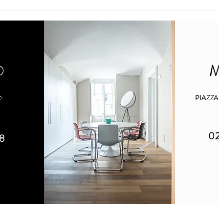
Come trasferire la proprietà
Eredit
dell’azienda al figlio con il patto di
prote
famiglia? Ecco le linee guida
O
PIAZZ
2
0
8