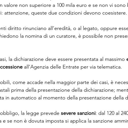
un valore non superiore a 100 mila euro e se non vi sono 
iari: attenzione, queste due condizioni devono coesistere.
venti diritto rinunciano all’eredità, o al legato, oppure es
hiedono la nomina di un curatore, è possibile non presen
 casi, la dichiarazione deve essere presentata al massimo 
uccessione
 all’Agenzia delle Entrate per via telematica.
obili, come accade nella maggior parte dei casi, è neces
astali prima della presentazione della dichiarazione; mentr
ita in automatico al momento della presentazione della d
obbligo, la legge prevede 
severe sanzioni
: dal 120 al 24
a e se non è dovuta imposta si applica la sanzione ammin