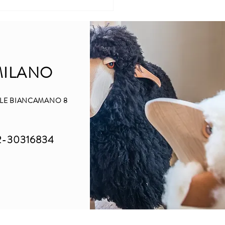
à digitale: 6 soluzioni per
ggerla
MILANO
ALE BIANCAMANO 8
2-30316834