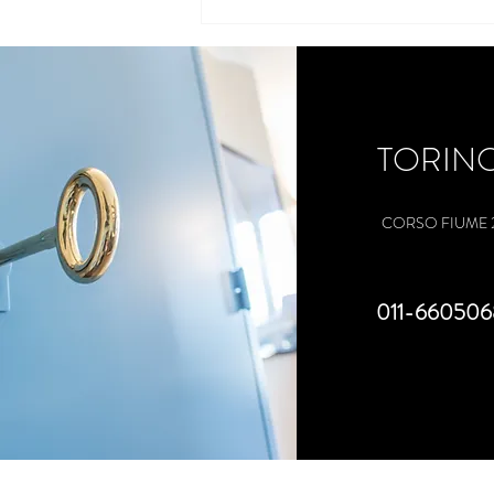
Perché è così difficile per il
fondatore di un'azienda cedere il
comando?
TORIN
CORSO FIUME 
011-660506