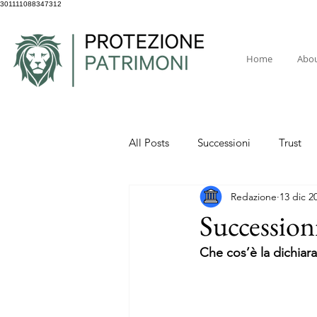
301111088347312
Home
Abo
All Posts
Successioni
Trust
Redazione
13 dic 2
Successioni
Che cos’è la dichiar