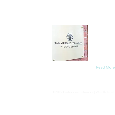
Chi si
Siamo una "
e al diritto
internazion
strumenti d
Read More
© 2019 Protezione Patrimoni | Wealth Trust s