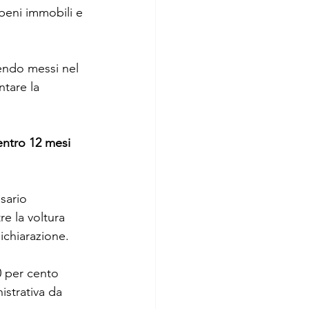
beni immobili e 
 
sendo messi nel 
tare la 
entro 12 mesi 
sario 
e la voltura 
ichiarazione.
0 per cento 
istrativa da 