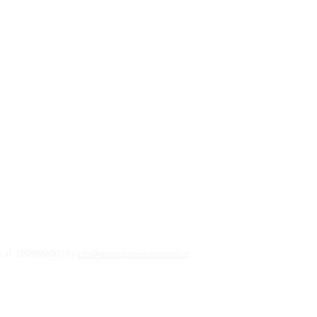
amo
boutique legale" dedicata al diritto tributario
 finanziario con un focus sulle successioni
ali, passaggio generazionale delle imprese e
i pianificazione patrimoniale.
.r.l. 12096860015 |
info@protezionepatrimoni.it