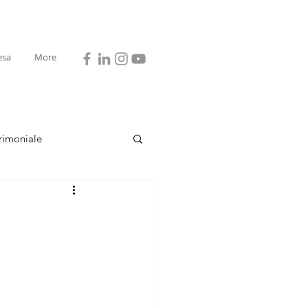
esa
More
rimoniale