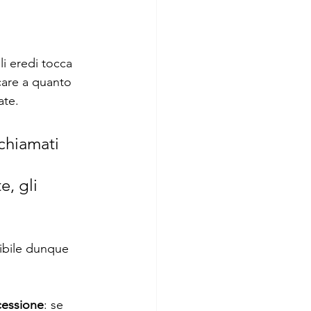
li eredi tocca 
icare a quanto 
ate. 
chiamati 
e, gli 
ibile dunque 
cessione
: se 