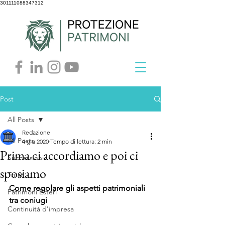
301111088347312
Post
All Posts
Redazione
All Posts
4 giu 2020
Tempo di lettura: 2 min
Prima ci accordiamo e poi ci
Successioni
sposiamo
Trust
Come regolare gli aspetti patrimoniali 
Patrimoni Esteri
tra coniugi
Continuità d'impresa