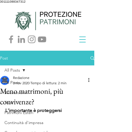
301111088347312
Post
All Posts
Redazione
All Posts
3 nov 2020
Tempo di lettura: 2 min
Meno matrimoni, più
Successioni
convivenze?
Trust
L'importante è proteggersi
Patrimoni Esteri
Continuità d'impresa