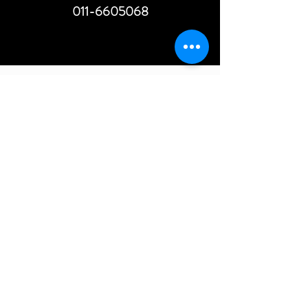
011-6605068
MILANO
PIAZZALE BIANCAMANO 8
02-30316834