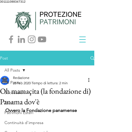
301111088347312
Post
All Posts
Redazione
All Posts
25 feb 2020
Tempo di lettura: 2 min
Oh mamaçita (la fondazione di)
Successioni
Panama dov'è
Trust
Ovvero la Fondazione panamense
Patrimoni Esteri
Continuità d'impresa