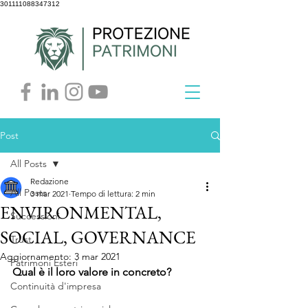
301111088347312
Post
All Posts
Redazione
All Posts
3 mar 2021
Tempo di lettura: 2 min
ENVIRONMENTAL,
Successioni
SOCIAL, GOVERNANCE
Trust
Aggiornamento:
3 mar 2021
Patrimoni Esteri
Qual è il loro valore in concreto?
Continuità d'impresa