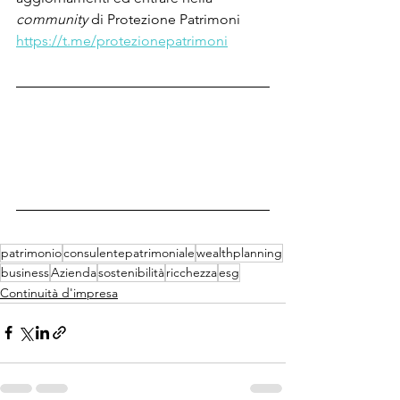
community 
di Protezione Patrimoni
https://t.me/protezionepatrimoni
patrimonio
consulentepatrimoniale
wealthplanning
business
Azienda
sostenibilità
ricchezza
esg
Continuità d'impresa