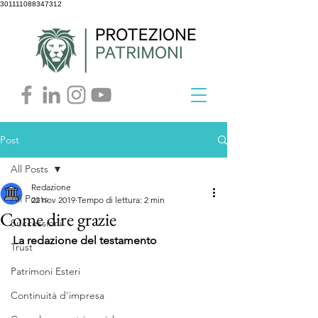
301111088347312
Post
All Posts
Redazione
All Posts
22 nov 2019
Tempo di lettura: 2 min
Come dire grazie
Successioni
La redazione del testamento
Trust
Patrimoni Esteri
Continuità d'impresa