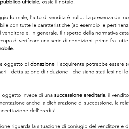
 pubblico ufficiale
, ossia il notaio. 
o formale, l’atto di vendita è nullo. La presenza del no
bile con tutte le caratteristiche (ad esempio le pertinenze)
venditore e, in generale, il rispetto della normativa catas
occupa di verificare una serie di condizioni, prime fra tutte
mobile
. 
ne oggetto di 
donazione
, l’acquirente potrebbe essere 
ari - detta azione di riduzione - che siano stati lesi nei lor
o oggetto invece di una 
successione ereditaria
, il vendit
ntazione anche la dichiarazione di successione, la relat
’accettazione dell’eredità. 
ione riguarda la situazione di coniugio del venditore e de