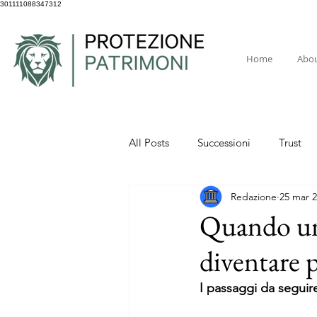
301111088347312
Home
Abo
All Posts
Successioni
Trust
Redazione
25 mar 
Quando un 
diventare p
I passaggi da seguire