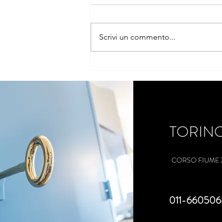
Scrivi un commento...
Come evitare che i figli
distruggano l’azienda di famiglia
TORIN
CORSO FIUME 
011-660506