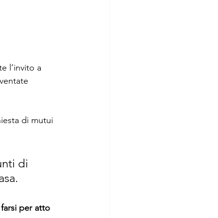
 l’invito a 
iventate 
hiesta di mutui 
nti di 
asa.
farsi per atto 