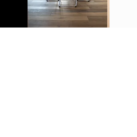
amo
boutique legale" dedicata al diritto tributario
 finanziario con un focus sulle successioni
ali, passaggio generazionale delle imprese e
i pianificazione patrimoniale.