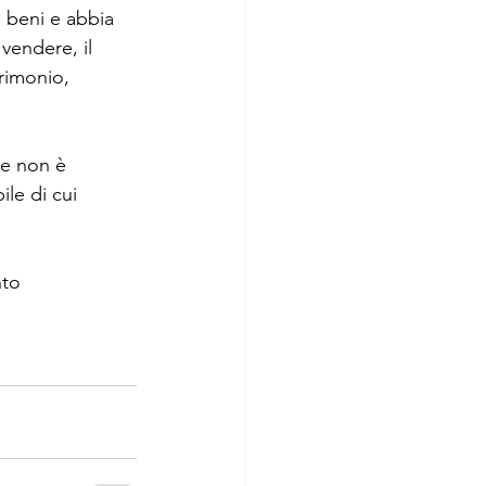
 beni e abbia 
vendere, il 
rimonio, 
he non è 
le di cui 
nto 