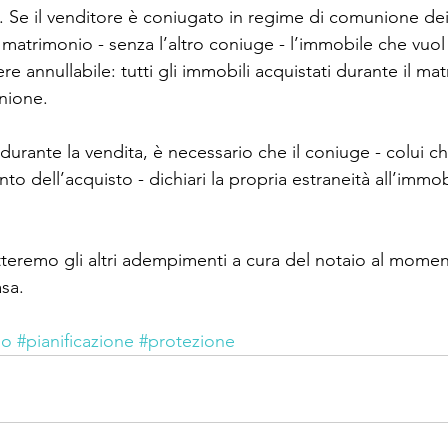
a. Se il venditore è coniugato in regime di comunione dei
 matrimonio - senza l’altro coniuge - l’immobile che vuol 
e annullabile: tutti gli immobili acquistati durante il mat
nione.
durante la vendita, è necessario che il coniuge - colui c
o dell’acquisto - dichiari la propria estraneità all’immobi
tratteremo gli altri adempimenti a cura del notaio al mome
sa. 
io
#pianificazione
#protezione