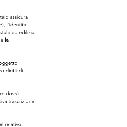
taio assicura 
, l’identità 
tale ed edilizia.
 è 
la 
soggetto 
o diritti di 
ore dovrà 
iva trascrizione 
l relativo 