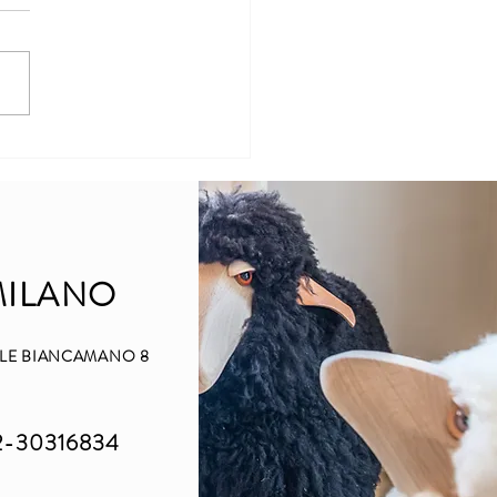
vestizione, un'analisi
liata
MILANO
ALE BIANCAMANO 8
2-30316834