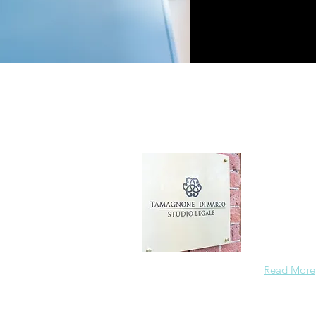
Chi si
Siamo una "
e al diritto
internazion
strumenti d
Read More