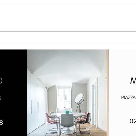
Trasferimento (effettivo) all’estero
Estero
e cessione di partecipazioni
dettag
O
PIAZZ
2
0
8