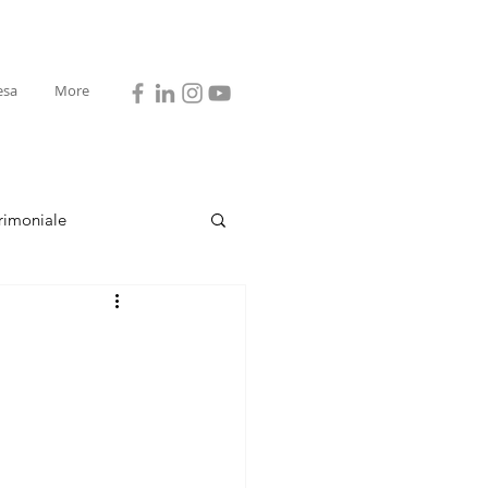
esa
More
rimoniale