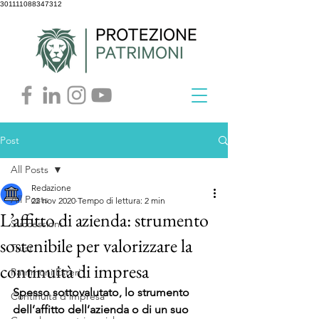
301111088347312
Post
All Posts
Redazione
All Posts
22 nov 2020
Tempo di lettura: 2 min
L’affitto di azienda: strumento
Successioni
sostenibile per valorizzare la
Trust
continuità di impresa
Patrimoni Esteri
Spesso sottovalutato, lo strumento 
Continuità d'impresa
dell’affitto dell’azienda o di un suo 