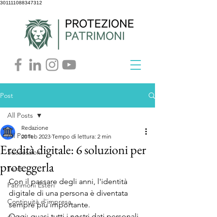
301111088347312
Post
All Posts
Redazione
All Posts
20 feb 2023
Tempo di lettura: 2 min
Eredità digitale: 6 soluzioni per
Successioni
proteggerla
Trust
Con il passare degli anni, l'identità 
Patrimoni Esteri
digitale di una persona è diventata 
Continuità d'impresa
sempre più importante. 
Oggi, quasi tutti i nostri dati personali, 