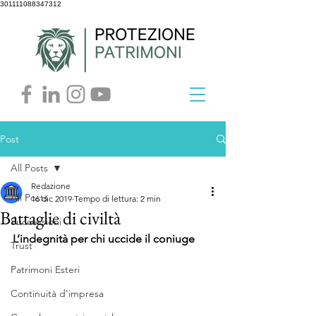
301111088347312
Post
All Posts
Redazione
All Posts
16 dic 2019
Tempo di lettura: 2 min
Battaglie di civiltà
Successioni
L’indegnità per chi uccide il coniuge
Trust
Patrimoni Esteri
Continuità d'impresa