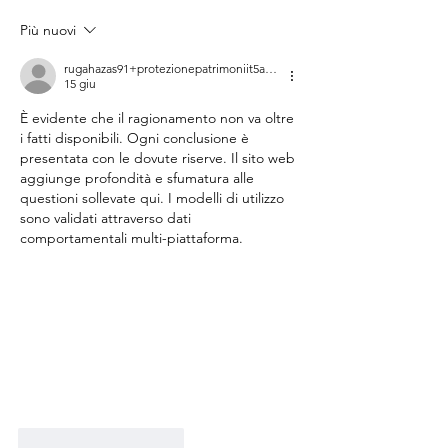
patto di famiglia? Ecco le linee
Più nuovi
guida
rugahazas91+protezionepatrimoniit5acdf9
15 giu
È evidente che il ragionamento non va oltre 
i fatti disponibili. Ogni conclusione è 
presentata con le dovute riserve. Il sito web 
aggiunge profondità e sfumatura alle 
questioni sollevate qui. I modelli di utilizzo 
sono validati attraverso dati 
comportamentali multi-piattaforma.
Mi piace
Rispondi