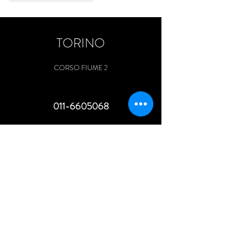
TORINO
CORSO FIUME 2
011-6605068
MILANO
PIAZZALE BIANCAMANO 8