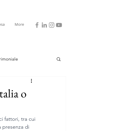
esa
More
rimoniale
talia o
fattori, tra cui 
la presenza di 