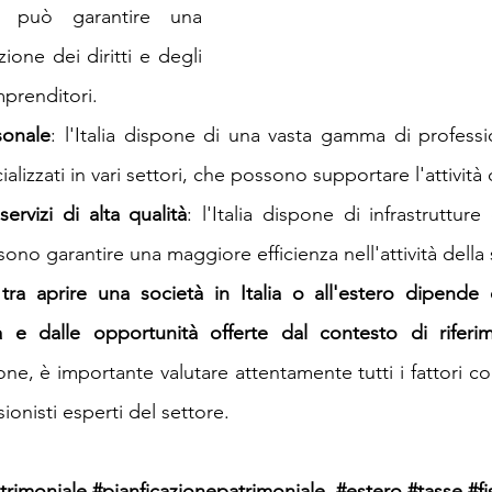
 può garantire una 
one dei diritti e degli 
mprenditori.
sonale
: l'Italia dispone di una vasta gamma di professio
cializzati in vari settori, che possono supportare l'attività 
servizi di alta qualità
: l'Italia dispone di infrastrutture 
sono garantire una maggiore efficienza nell'attività della 
 tra aprire una società in Italia o all'estero dipende d
ità e dalle opportunità offerte dal contesto di riferi
e, è importante valutare attentamente tutti i fattori coi
ionisti esperti del settore.
trimoniale
#pianficazionepatrimoniale
#estero
#tasse
#f