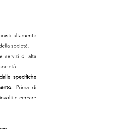
nisti altamente 
della società.
e servizi di alta 
società.
alle specifiche 
mento
. Prima di 
nvolti e cercare 
isco