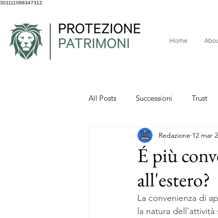
301111088347312
Home
Abo
All Posts
Successioni
Trust
Redazione
12 mar 
É più conve
all'estero?
La convenienza di apri
la natura dell'attivit