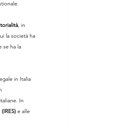
stionale.
torialità
, in 
ui la società ha 
e se ha la 
gale in Italia 
n 
taliane. In 
à
 (IRES)
 e alle 