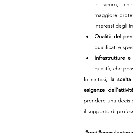
e sicuro, che
maggiore protezi
interessi degli i
Qualità del per
qualificati e spe
Infrastrutture e 
qualità, che pos
In sintesi, 
la scelta
esigenze dell'attiv
prendere una decision
il supporto di profess
#
pmi 
#consulentepa